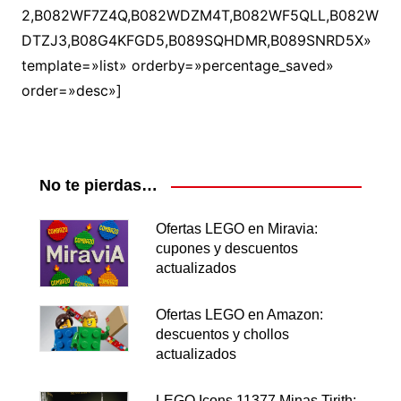
2,B082WF7Z4Q,B082WDZM4T,B082WF5QLL,B082W
DTZJ3,B08G4KFGD5,B089SQHDMR,B089SNRD5X»
template=»list» orderby=»percentage_saved»
order=»desc»]
No te pierdas…
Ofertas LEGO en Miravia:
cupones y descuentos
actualizados
Ofertas LEGO en Amazon:
descuentos y chollos
actualizados
LEGO Icons 11377 Minas Tirith: