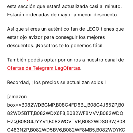
esta sección que estará actualizada casi al minuto.
Estarán ordenadas de mayor a menor descuento.
Así que si eres un auténtico fan de LEGO tienes que
estar ojo avizor para conseguir los mejores
descuentos. ¡Nosotros te lo ponemos fácil!
También podéis optar por uniros a nuestro canal de
Ofertas de Telegram LegOfertas
.
Recordad, ¡ los precios se actualizan solos !
[amazon
box=»B082WDBGMP,B08G4FD6BL,B08G4J65ZP,B0
82WD5BTT,B082WDX6F8,B082WF8MVV,B082WDQ
HZQ,B08G4JYYV1,B082WCVTVR,B082WDSG3W,B08
G483N2P,B082WD5BV6,B082WF8MB5,B082WDYKC