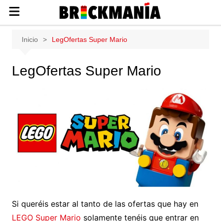
Publicación de noticias y novedades
Saltar
Inicio
LegOfertas Super Mario
sobre las construcciones LEGO: Star
al
Wars, Harry Potter, City, Friends, Technic,
contenido
Ninjago, Duplo, Super Mario, Marvel,
LegOfertas Super Mario
Creator.
Si queréis estar al tanto de las ofertas que hay en
LEGO Super Mario
solamente tenéis que entrar en