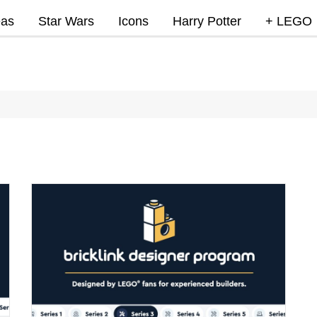
eas
Star Wars
Icons
Harry Potter
+ LEGO
Super Mar
Videojue
Lego Marv
DC
Lego Ninj
MOCs
Promocio
RumoLeg
Miscelan