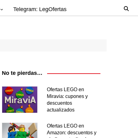
Telegram: LegOfertas
io
gos
el
ago
No te pierdas…
nes
Ofertas LEGO en
Miravia: cupones y
os
descuentos
ea
actualizados
Ofertas LEGO en
Amazon: descuentos y