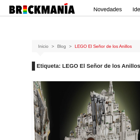
Novedades
Id
Publicación de noticias y novedades
sobre las construcciones LEGO: Star
Wars, Harry Potter, City, Friends, Technic,
Ninjago, Duplo, Super Mario, Marvel,
Saltar
Inicio
Blog
LEGO El Señor de los Anillos
Creator.
al
contenido
Etiqueta:
LEGO El Señor de los Anillo