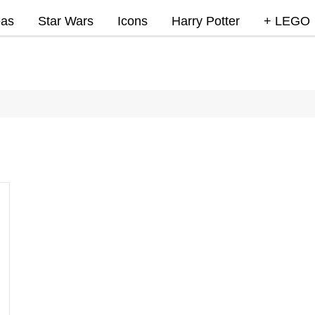
eas
Star Wars
Icons
Harry Potter
+ LEGO
Super Mar
Videojue
Lego Marv
DC
Lego Ninj
MOCs
Promocio
RumoLeg
Miscelan