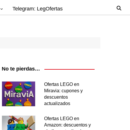
Telegram: LegOfertas
io
gos
el
ago
No te pierdas…
nes
Ofertas LEGO en
Miravia: cupones y
os
descuentos
ea
actualizados
Ofertas LEGO en
Amazon: descuentos y