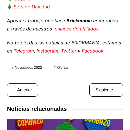
Sets de Navidad
Apoya el trabajo que hace
Brickmania
comprando
a través de nuestros
enlaces de afiliados
.
No te pierdas las noticias de BRICKMANIA, estamos
en
Telegram
,
Instagram
,
Twitter
y
Facebook
Novedades 2022
Ofertas
Navegación
Anterior
Siguiente
de
entradas
Noticias relacionadas