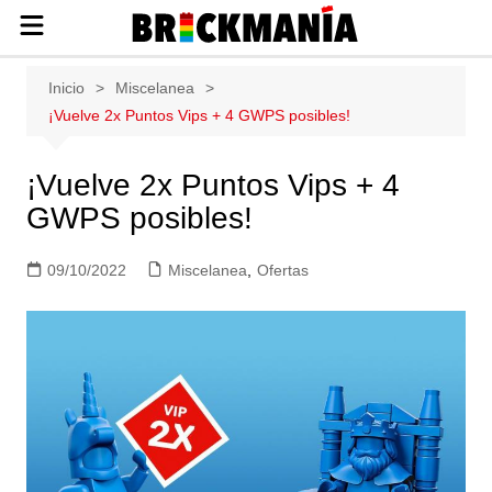
Publicación de noticias y novedades
Saltar
Inicio
Miscelanea
sobre las construcciones LEGO: Star
al
¡Vuelve 2x Puntos Vips + 4 GWPS posibles!
Wars, Harry Potter, City, Friends, Technic,
contenido
Ninjago, Duplo, Super Mario, Marvel,
Creator.
¡Vuelve 2x Puntos Vips + 4
GWPS posibles!
09/10/2022
Miscelanea
,
Ofertas