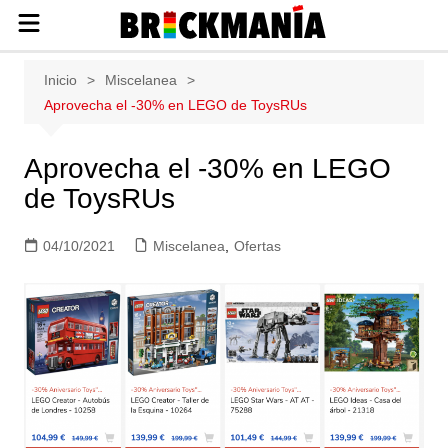
Publicación de noticias y novedades
Saltar
Inicio
Miscelanea
sobre las construcciones LEGO: Star
al
Aprovecha el -30% en LEGO de ToysRUs
Wars, Harry Potter, City, Friends, Technic,
contenido
Ninjago, Duplo, Super Mario, Marvel,
Creator.
Aprovecha el -30% en LEGO
de ToysRUs
04/10/2021
Miscelanea
,
Ofertas