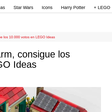
eas
Star Wars
Icons
Harry Potter
+ LEGO
Super Mar
Videojue
Lego Marv
ue los 10.000 votos en LEGO Ideas
DC
arm, consigue los
Lego Ninj
GO Ideas
MOCs
Promocio
RumoLeg
Miscelan