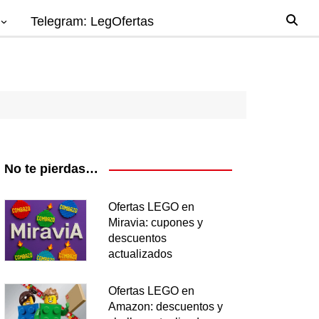
Telegram: LegOfertas
io
gos
el
ago
No te pierdas…
nes
Ofertas LEGO en
Miravia: cupones y
os
descuentos
ea
actualizados
Ofertas LEGO en
Amazon: descuentos y