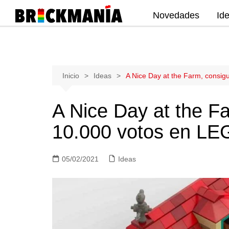
Novedades
Id
Publicación de noticias y novedades
sobre las construcciones LEGO: Star
Wars, Harry Potter, City, Friends, Technic,
Ninjago, Duplo, Super Mario, Marvel,
Saltar
Inicio
Ideas
A Nice Day at the Farm, consig
Creator.
al
contenido
A Nice Day at the F
10.000 votos en LE
05/02/2021
Ideas