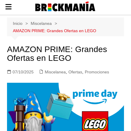
Publicación de noticias y novedades
Saltar
Inicio
Miscelanea
sobre las construcciones LEGO: Star
al
AMAZON PRIME: Grandes Ofertas en LEGO
Wars, Harry Potter, City, Friends, Technic,
contenido
Ninjago, Duplo, Super Mario, Marvel,
Creator.
AMAZON PRIME: Grandes
Ofertas en LEGO
07/10/2025
Miscelanea
,
Ofertas
,
Promociones