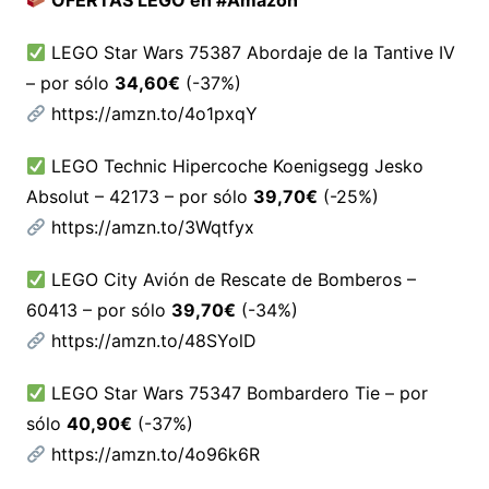
OFERTAS LEGO en #Amazon
LEGO Star Wars 75387 Abordaje de la Tantive IV
– por sólo
34,60€
(-37%)
https://amzn.to/4o1pxqY
LEGO Technic Hipercoche Koenigsegg Jesko
Absolut – 42173 – por sólo
39,70€
(-25%)
https://amzn.to/3Wqtfyx
LEGO City Avión de Rescate de Bomberos –
60413 – por sólo
39,70€
(-34%)
https://amzn.to/48SYolD
LEGO Star Wars 75347 Bombardero Tie – por
sólo
40,90€
(-37%)
https://amzn.to/4o96k6R