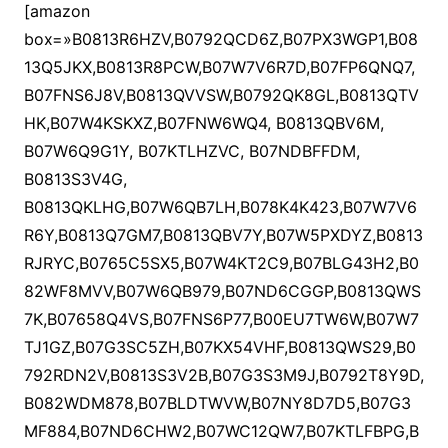
[amazon
box=»B0813R6HZV,B0792QCD6Z,B07PX3WGP1,B08
13Q5JKX,B0813R8PCW,B07W7V6R7D,B07FP6QNQ7,
B07FNS6J8V,B0813QVVSW,B0792QK8GL,B0813QTV
HK,B07W4KSKXZ,B07FNW6WQ4, B0813QBV6M,
B07W6Q9G1Y, B07KTLHZVC, B07NDBFFDM,
B0813S3V4G,
B0813QKLHG,B07W6QB7LH,B078K4K423,B07W7V6
R6Y,B0813Q7GM7,B0813QBV7Y,B07W5PXDYZ,B0813
RJRYC,B0765C5SX5,B07W4KT2C9,B07BLG43H2,B0
82WF8MVV,B07W6QB979,B07ND6CGGP,B0813QWS
7K,B07658Q4VS,B07FNS6P77,B00EU7TW6W,B07W7
TJ1GZ,B07G3SC5ZH,B07KX54VHF,B0813QWS29,B0
792RDN2V,B0813S3V2B,B07G3S3M9J,B0792T8Y9D,
B082WDM878,B07BLDTWVW,B07NY8D7D5,B07G3
MF884,B07ND6CHW2,B07WC12QW7,B07KTLFBPG,B