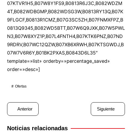
07KTVR1H5,B07W8Y1FS9,B0813R6J3C,B082WDZM
4T,B082WDBGMP,B082WDSG3W,B0813RY13Q,B07K
9FLGCF,B0813R1CMZ,B07G3SC5ZH,B07FNMXFPZ,B
0813Q9345,B082WD5BTT,B07W6Q9JXK,B07W5PWL
N3,B07W8XYZ1P,B07L4FNTH4,B07KTK6PNZ,B07ND
9RDRV,B07WC12QZW,B07XB6XRWH,B07KTSGWDJ,B
07W7V6R6Y,B01BK2PXAS,B0843D6L35″
template=»list» orderby=»percentage_saved»
order=»desc»]
Ofertas
Navegación
Anterior
Siguiente
de
entradas
Noticias relacionadas