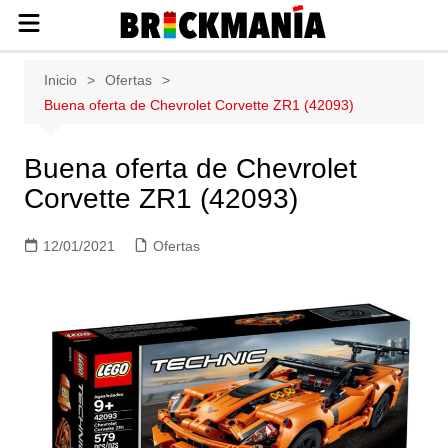
Publicación de noticias y novedades
Saltar
Inicio
Ofertas
sobre las construcciones LEGO: Star
al
Buena oferta de Chevrolet Corvette ZR1 (42093)
Wars, Harry Potter, City, Friends, Technic,
contenido
Ninjago, Duplo, Super Mario, Marvel,
Creator.
Buena oferta de Chevrolet
Corvette ZR1 (42093)
12/01/2021
Ofertas