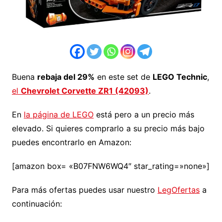
Buena
rebaja del 29%
en este set de
LEGO Technic
,
el
Chevrolet Corvette ZR1 (42093)
.
En
la página de LEGO
está pero a un precio más
elevado. Si quieres comprarlo a su precio más bajo
puedes encontrarlo en Amazon:
[amazon box= «B07FNW6WQ4″ star_rating=»none»]
Para más ofertas puedes usar nuestro
LegOfertas
a
continuación: