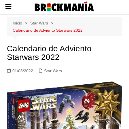
Publicación de noticias y novedades
Saltar
Inicio
Star Wars
sobre las construcciones LEGO: Star
al
Calendario de Adviento Starwars 2022
Wars, Harry Potter, City, Friends, Technic,
contenido
Ninjago, Duplo, Super Mario, Marvel,
Creator.
Calendario de Adviento
Starwars 2022
01/08/2022
Star Wars