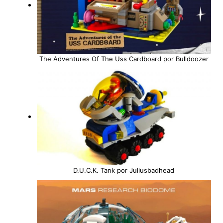
The Adventures Of The Uss Cardboard por Bulldoozer
D.U.C.K. Tank por Juliusbadhead