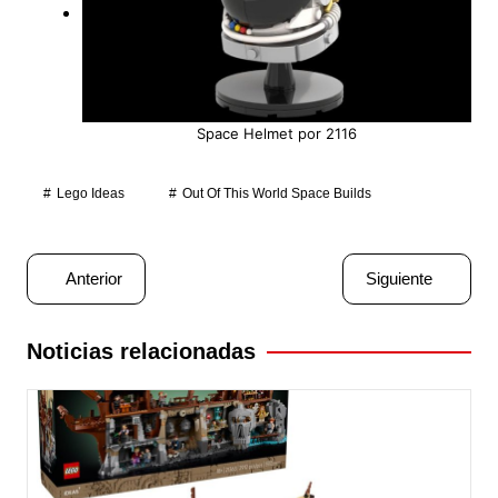
Space Helmet por 2116
Lego Ideas
Out Of This World Space Builds
Navegación
Anterior
Siguiente
de
entradas
Noticias relacionadas