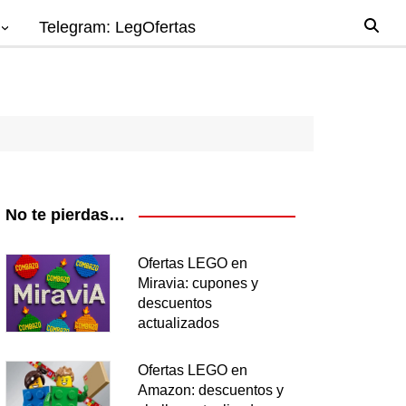
Telegram: LegOfertas
io
gos
el
ago
No te pierdas…
nes
Ofertas LEGO en
Miravia: cupones y
os
descuentos
ea
actualizados
Ofertas LEGO en
Amazon: descuentos y