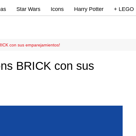
eas
Star Wars
Icons
Harry Potter
+ LEGO
Super Mar
Videojue
Lego Marv
RICK con sus emparejamientos!
DC
ons BRICK con sus
Lego Ninj
MOCs
Promocio
RumoLeg
Miscelan