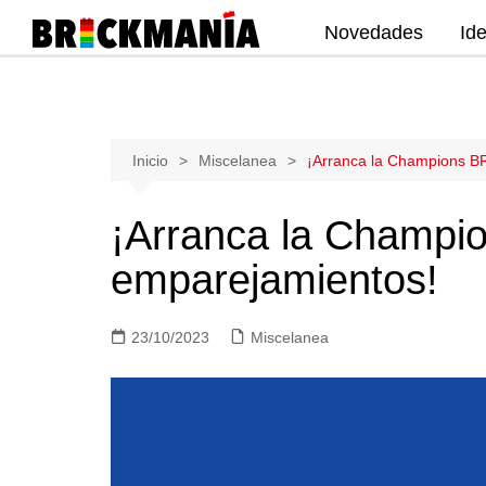
Novedades
Id
Publicación de noticias y novedades
sobre las construcciones LEGO: Star
Wars, Harry Potter, City, Friends, Technic,
Ninjago, Duplo, Super Mario, Marvel,
Saltar
Inicio
Miscelanea
¡Arranca la Champions B
Creator.
al
contenido
¡Arranca la Champi
emparejamientos!
23/10/2023
Miscelanea