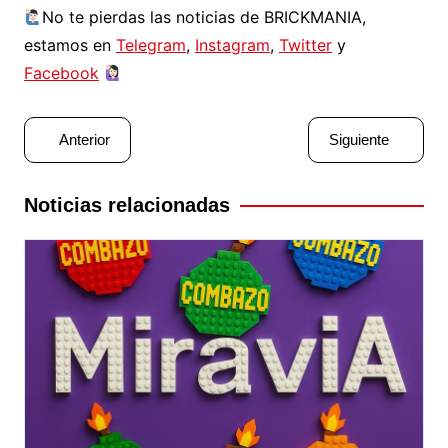
No te pierdas las noticias de BRICKMANIA,
estamos en
Telegram
,
Instagram
,
Twitter
y
Facebook
Navegación
Anterior
Siguiente
de
entradas
Noticias relacionadas