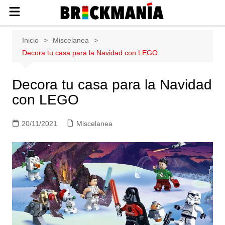
Publicación de noticias y novedades
Saltar
Inicio
Miscelanea
sobre las construcciones LEGO: Star
al
Decora tu casa para la Navidad con LEGO
Wars, Harry Potter, City, Friends, Technic,
contenido
Ninjago, Duplo, Super Mario, Marvel,
Creator.
Decora tu casa para la Navidad
con LEGO
20/11/2021
Miscelanea