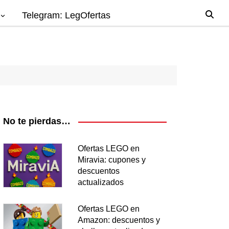
Telegram: LegOfertas
io
gos
el
ago
No te pierdas…
nes
Ofertas LEGO en
Miravia: cupones y
os
descuentos
ea
actualizados
Ofertas LEGO en
Amazon: descuentos y