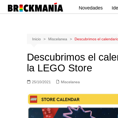
Novedades
Id
Publicación de noticias y novedades
sobre las construcciones LEGO: Star
Wars, Harry Potter, City, Friends, Technic,
Ninjago, Duplo, Super Mario, Marvel,
Saltar
Inicio
Miscelanea
Descubrimos el calendari
Creator.
al
contenido
Descubrimos el cale
la LEGO Store
25/10/2021
Miscelanea