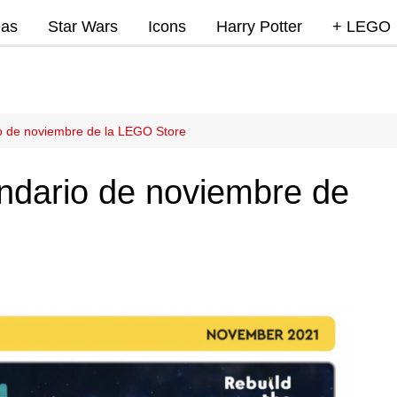
eas
Star Wars
Icons
Harry Potter
+ LEGO
Super Mar
Videojue
Lego Marv
o de noviembre de la LEGO Store
DC
ndario de noviembre de
Lego Ninj
MOCs
Promocio
RumoLeg
Miscelan