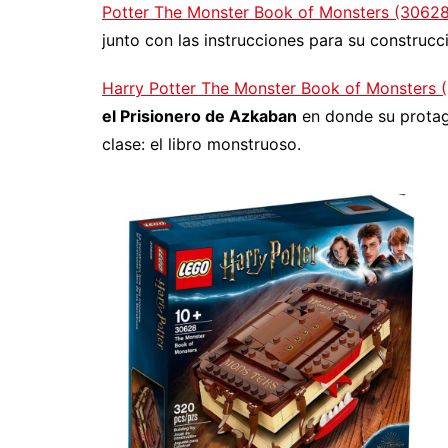
Potter The Monster Book of Monsters (30628
junto con las instrucciones para su construcc
Harry Potter The Monster Book of Monsters 
el Prisionero de Azkaban
en donde su protago
clase: el libro monstruoso.