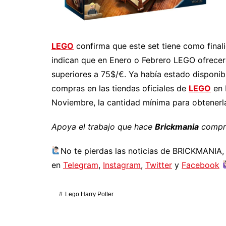
LEGO
confirma que este set tiene como final
indican que en Enero o Febrero LEGO ofrece
superiores a 75$/€. Ya había estado disponib
compras en las tiendas oficiales de
LEGO
en 
Noviembre, la cantidad mínima para obtenerl
Apoya el trabajo que hace
Brickmania
compra
No te pierdas las noticias de BRICKMANIA
en
Telegram
,
Instagram
,
Twitter
y
Facebook
Lego Harry Potter