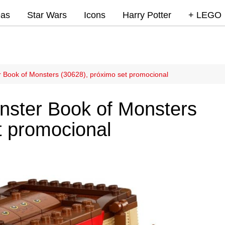
eas
Star Wars
Icons
Harry Potter
+ LEGO
Super Mar
Videojue
Lego Marv
r Book of Monsters (30628), próximo set promocional
DC
nster Book of Monsters
Lego Ninj
t promocional
MOCs
Promocio
RumoLeg
Miscelan