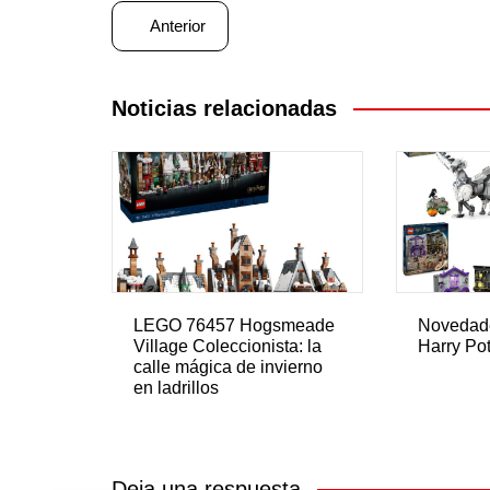
Navegación
Anterior
de
entradas
Noticias relacionadas
LEGO 76457 Hogsmeade
Novedad
Village Coleccionista: la
Harry Pot
calle mágica de invierno
en ladrillos
Deja una respuesta