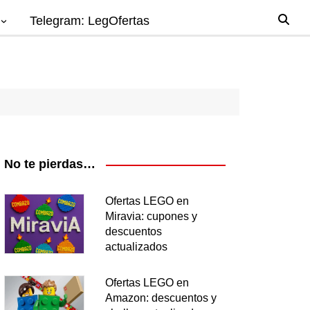
Telegram: LegOfertas
io
gos
el
ago
No te pierdas…
nes
Ofertas LEGO en
Miravia: cupones y
os
descuentos
ea
actualizados
Ofertas LEGO en
Amazon: descuentos y