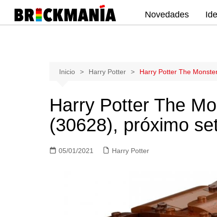
Novedades
Id
Publicación de noticias y novedades
sobre las construcciones LEGO: Star
Wars, Harry Potter, City, Friends, Technic,
Ninjago, Duplo, Super Mario, Marvel,
Saltar
Inicio
Harry Potter
Harry Potter The Monste
Creator.
al
contenido
Harry Potter The Mo
(30628), próximo se
05/01/2021
Harry Potter