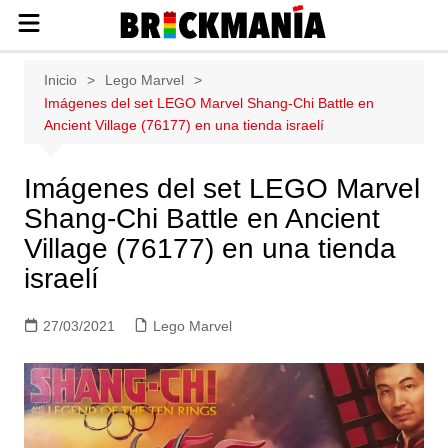
Publicación de noticias y novedades
Saltar
Inicio
Lego Marvel
sobre las construcciones LEGO: Star
al
Imágenes del set LEGO Marvel Shang-Chi Battle en
Wars, Harry Potter, City, Friends, Technic,
contenido
Ancient Village (76177) en una tienda israelí
Ninjago, Duplo, Super Mario, Marvel,
Creator.
Imágenes del set LEGO Marvel
Shang-Chi Battle en Ancient
Village (76177) en una tienda
israelí
27/03/2021
Lego Marvel