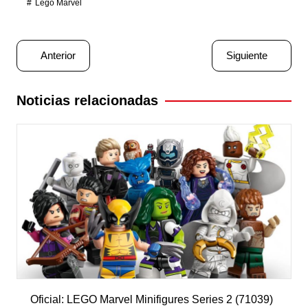
Lego Marvel
Navegación
Anterior
Siguiente
de
entradas
Noticias relacionadas
Oficial: LEGO Marvel Minifigures Series 2 (71039)