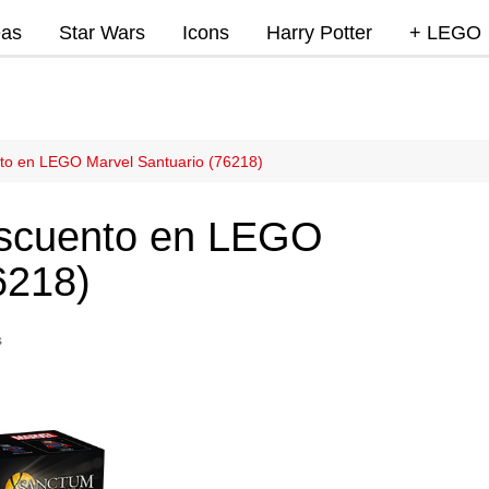
eas
Star Wars
Icons
Harry Potter
+ LEGO
Super Mar
Videojue
Lego Marv
nto en LEGO Marvel Santuario (76218)
DC
escuento en LEGO
Lego Ninj
6218)
MOCs
Promocio
s
RumoLeg
Miscelan