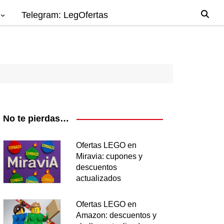
Telegram: LegOfertas
io
gos
el
ago
No te pierdas…
nes
Ofertas LEGO en
Miravia: cupones y
os
descuentos
ea
actualizados
Ofertas LEGO en
Amazon: descuentos y