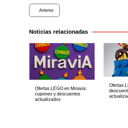
Navegación
Anterior
de
entradas
Noticias relacionadas
Ofertas 
Ofertas LEGO en Miravia:
descuent
cupones y descuentos
actualiz
actualizados