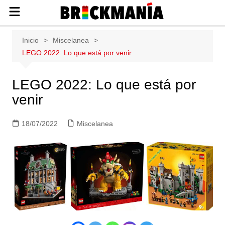
Publicación de noticias y novedades
Saltar
Inicio
Miscelanea
sobre las construcciones LEGO: Star
al
LEGO 2022: Lo que está por venir
Wars, Harry Potter, City, Friends, Technic,
contenido
Ninjago, Duplo, Super Mario, Marvel,
Creator.
LEGO 2022: Lo que está por
venir
18/07/2022
Miscelanea