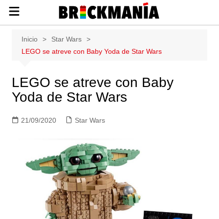
Publicación de noticias y novedades
Saltar
Inicio
Star Wars
sobre las construcciones LEGO: Star
al
LEGO se atreve con Baby Yoda de Star Wars
Wars, Harry Potter, City, Friends, Technic,
contenido
Ninjago, Duplo, Super Mario, Marvel,
Creator.
LEGO se atreve con Baby
Yoda de Star Wars
21/09/2020
Star Wars