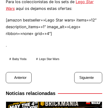
Para los coleccionistas de los sets de
Lego
Star
Wars
aquí os dejamos estas ofertas:
[amazon bestseller=»Lego Star wars» items=»12″
description_items=»1″ image_alt=»Lego»
ribbon=»none» grid=»4″]
.
Baby Yoda
Lego Star Wars
Navegación
Anterior
Siguiente
de
entradas
Noticias relacionadas