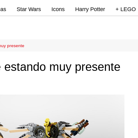
eas
Star Wars
Icons
Harry Potter
+ LEGO
Super Mar
Videojue
Lego Marv
muy presente
DC
e estando muy presente
Lego Ninj
MOCs
Promocio
RumoLeg
Miscelan