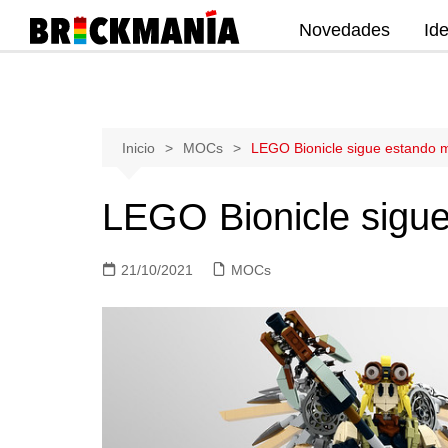
Novedades
Id
Publicación de noticias y novedades
sobre las construcciones LEGO: Star
Wars, Harry Potter, City, Friends, Technic,
Ninjago, Duplo, Super Mario, Marvel,
Saltar
Inicio
MOCs
LEGO Bionicle sigue estando 
Creator.
al
contenido
LEGO Bionicle sigu
21/10/2021
MOCs