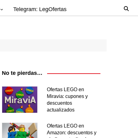
Telegram: LegOfertas
io
gos
el
ago
No te pierdas…
nes
Ofertas LEGO en
Miravia: cupones y
os
descuentos
ea
actualizados
Ofertas LEGO en
Amazon: descuentos y