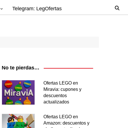
Telegram: LegOfertas
io
gos
el
ago
No te pierdas…
nes
Ofertas LEGO en
Miravia: cupones y
os
descuentos
ea
actualizados
Ofertas LEGO en
Amazon: descuentos y