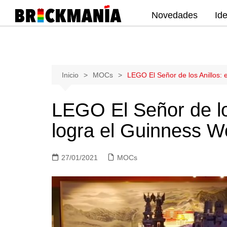
Novedades
Id
Publicación de noticias y novedades
sobre las construcciones LEGO: Star
Wars, Harry Potter, City, Friends, Technic,
Ninjago, Duplo, Super Mario, Marvel,
Saltar
Inicio
MOCs
LEGO El Señor de los Anillos:
Creator.
al
contenido
LEGO El Señor de lo
logra el Guinness W
27/01/2021
MOCs