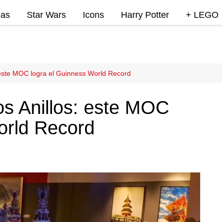
eas
Star Wars
Icons
Harry Potter
+ LEGO
Super Mar
Videojue
Lego Marv
 este MOC logra el Guinness World Record
DC
s Anillos: este MOC
Lego Ninj
orld Record
MOCs
Promocio
RumoLeg
Miscelan