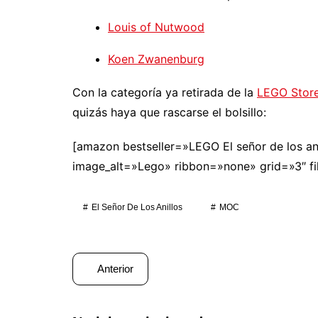
Louis of Nutwood
Koen Zwanenburg
Con la categoría ya retirada de la
LEGO Stor
quizás haya que rascarse el bolsillo:
[amazon bestseller=»LEGO El señor de los an
image_alt=»Lego» ribbon=»none» grid=»3″ fil
El Señor De Los Anillos
MOC
Navegación
Anterior
de