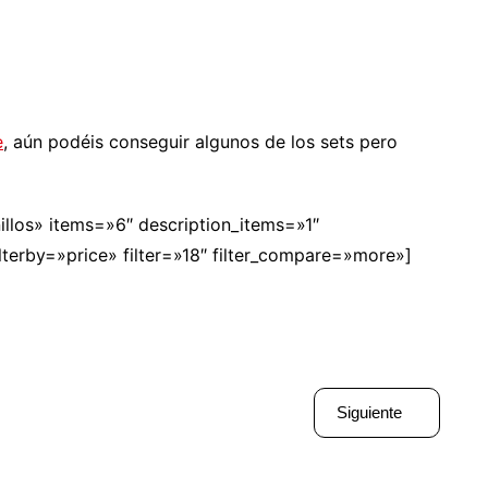
e
, aún podéis conseguir algunos de los sets pero
illos» items=»6″ description_items=»1″
terby=»price» filter=»18″ filter_compare=»more»]
Siguiente