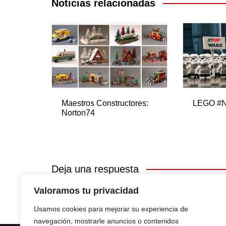
entradas
Noticias relacionadas
Maestros Constructores:
LEGO #
Norton74
Deja una respuesta
Valoramos tu privacidad
Lo siento, debes estar
conectado
para publicar u
Usamos cookies para mejorar su experiencia de
navegación, mostrarle anuncios o contenidos