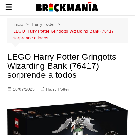
Publicación de noticias y novedades
Saltar
Inicio
Harry Potter
sobre las construcciones LEGO: Star
al
LEGO Harry Potter Gringotts Wizarding Bank (76417)
Wars, Harry Potter, City, Friends, Technic,
contenido
sorprende a todos
Ninjago, Duplo, Super Mario, Marvel,
Creator.
LEGO Harry Potter Gringotts
Wizarding Bank (76417)
sorprende a todos
18/07/2023
Harry Potter