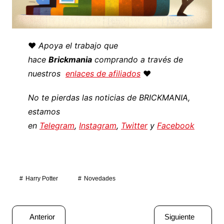
♥️
Apoya el trabajo que
hace
Brickmania
comprando a través de
nuestros
enlaces de afiliados
♥️
No te pierdas las noticias de BRICKMANIA,
estamos
en
Telegram
,
Instagram
,
Twitter
y
Facebook
Harry Potter
Novedades
Navegación
Anterior
Siguiente