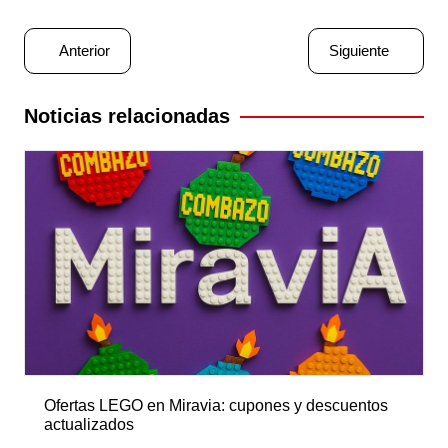
Navegación
Anterior
Siguiente
de
entradas
Noticias relacionadas
Ofertas LEGO en Miravia: cupones y descuentos
actualizados