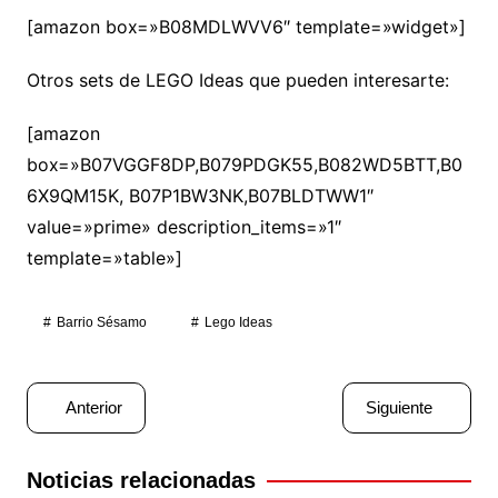
[amazon box=»B08MDLWVV6″ template=»widget»]
Otros sets de LEGO Ideas que pueden interesarte:
[amazon
box=»B07VGGF8DP,B079PDGK55,B082WD5BTT,B0
6X9QM15K, B07P1BW3NK,B07BLDTWW1″
value=»prime» description_items=»1″
template=»table»]
Barrio Sésamo
Lego Ideas
Navegación
Anterior
Siguiente
de
entradas
Noticias relacionadas