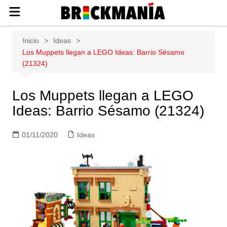
Publicación de noticias y novedades
Saltar
Inicio
Ideas
sobre las construcciones LEGO: Star
al
Los Muppets llegan a LEGO Ideas: Barrio Sésamo
Wars, Harry Potter, City, Friends, Technic,
contenido
(21324)
Ninjago, Duplo, Super Mario, Marvel,
Creator.
Los Muppets llegan a LEGO
Ideas: Barrio Sésamo (21324)
01/11/2020
Ideas