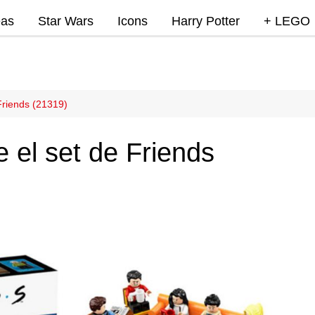
eas
Star Wars
Icons
Harry Potter
+ LEGO
Super Mar
Videojue
Lego Marv
Friends (21319)
DC
 el set de Friends
Lego Ninj
MOCs
Promocio
RumoLeg
Miscelan