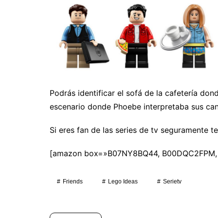
Podrás identificar el sofá de la cafetería do
escenario donde Phoebe interpretaba sus canc
Si eres fan de las series de tv seguramente t
[amazon box=»B07NY8BQ44, B00DQC2FPM, B
Friends
Lego Ideas
Serietv