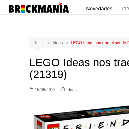
Novedades
Id
Publicación de noticias y novedades
sobre las construcciones LEGO: Star
Wars, Harry Potter, City, Friends, Technic,
Ninjago, Duplo, Super Mario, Marvel,
Saltar
Inicio
Ideas
LEGO Ideas nos trae el set de 
Creator.
al
contenido
LEGO Ideas nos trae
(21319)
15/08/2018
Ideas