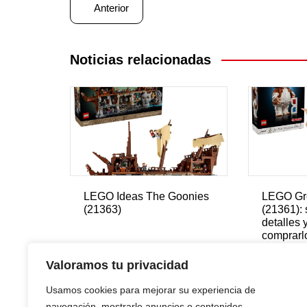
Navegación
Anterior
de
entradas
Noticias relacionadas
LEGO Ideas The Goonies
LEGO Gr
(21363)
(21361): s
detalles 
comprarl
Valoramos tu privacidad
Usamos cookies para mejorar su experiencia de
navegación, mostrarle anuncios o contenidos