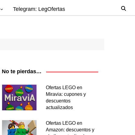
Telegram: LegOfertas
io
gos
el
ago
No te pierdas…
nes
Ofertas LEGO en
Miravia: cupones y
os
descuentos
ea
actualizados
Ofertas LEGO en
Amazon: descuentos y