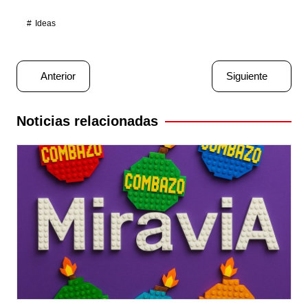
Ideas
Navegación
Anterior
Siguiente
de
entradas
Noticias relacionadas