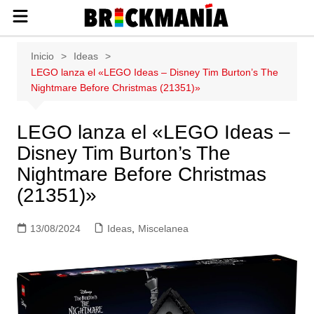
Publicación de noticias y novedades
Saltar
Inicio
Ideas
sobre las construcciones LEGO: Star
al
LEGO lanza el «LEGO Ideas – Disney Tim Burton’s The
Wars, Harry Potter, City, Friends, Technic,
contenido
Nightmare Before Christmas (21351)»
Ninjago, Duplo, Super Mario, Marvel,
Creator.
LEGO lanza el «LEGO Ideas –
Disney Tim Burton’s The
Nightmare Before Christmas
(21351)»
13/08/2024
Ideas
,
Miscelanea