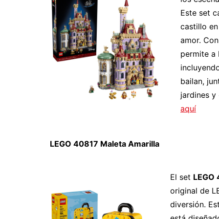
Este set c
castillo en
amor. Con 
permite a 
incluyendo
bailan, ju
jardines 
aquí
LEGO 40817 Maleta Amarilla
El set
LEGO 4
original de 
diversión. E
está diseñad