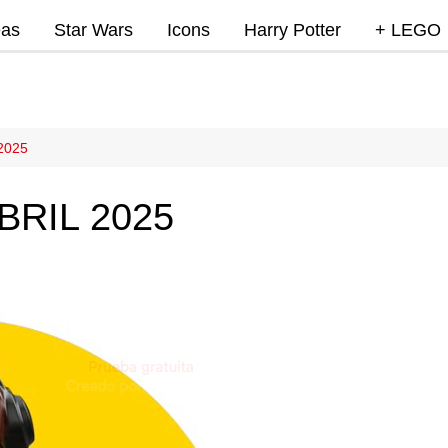
eas
Star Wars
Icons
Harry Potter
+ LEGO
Super Mar
Videojue
Lego Marv
2025
DC
BRIL 2025
Lego Ninj
MOCs
Promocio
RumoLeg
Miscelan