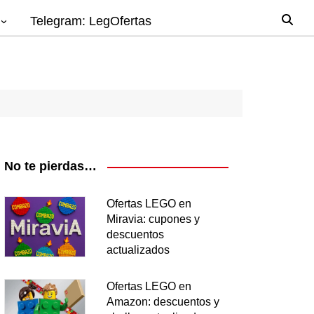
Telegram: LegOfertas
io
gos
el
ago
No te pierdas…
nes
Ofertas LEGO en
Miravia: cupones y
os
descuentos
ea
actualizados
Ofertas LEGO en
Amazon: descuentos y