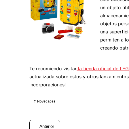
un objeto úti
almacenamien
objetos perso
una superfic
permiten a l
creando patr
Te recomiendo visitar
la tienda oficial de LE
actualizada sobre estos y otros lanzamientos
incorporaciones!
Novedades
Navegación
Anterior