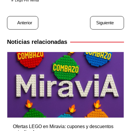
Lego Fin Venta
Navegación
Anterior
Siguiente
de
entradas
Noticias relacionadas
Ofertas LEGO en Miravia: cupones y descuentos