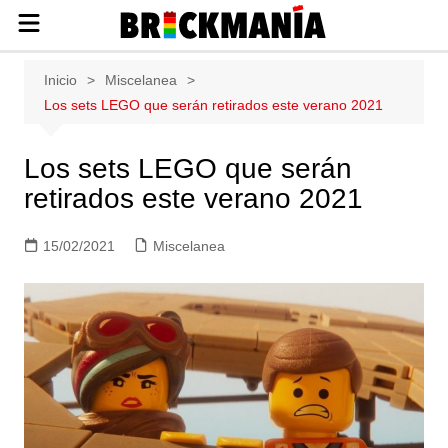
Publicación de noticias y novedades
Saltar
Inicio
Miscelanea
sobre las construcciones LEGO: Star
al
Los sets LEGO que serán retirados este verano 2021
Wars, Harry Potter, City, Friends, Technic,
contenido
Ninjago, Duplo, Super Mario, Marvel,
Creator.
Los sets LEGO que serán
retirados este verano 2021
15/02/2021
Miscelanea