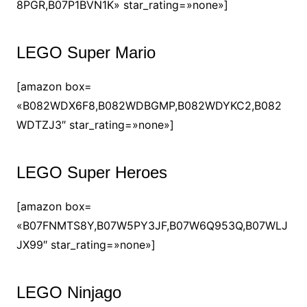
8PGR,B07P1BVN1K» star_rating=»none»]
LEGO Super Mario
[amazon box=
«B082WDX6F8,B082WDBGMP,B082WDYKC2,B082
WDTZJ3″ star_rating=»none»]
LEGO Super Heroes
[amazon box=
«B07FNMTS8Y,B07W5PY3JF,B07W6Q953Q,B07WLJ
JX99″ star_rating=»none»]
LEGO Ninjago