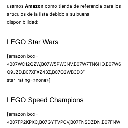
usamos
Amazon
como tienda de referencia para los
artículos de la lista debido a su buena
disponibilidad:
LEGO Star Wars
[amazon box=
«B07WC12QZW,B07W5PW3NV,B07W7TN6HQ,B07W6
Q9JZD,B07XFXZ43Z,B07Q2WB3D3″
star_rating=»none»]
LEGO Speed Champions
[amazon box=
«B07FP2KPXC,B07GYTVPCV,B07FNSDZDN,B07FNW