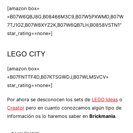
[amazon box=
«B07W6QBJ8G,B08466M3C9,B07W5PXWMD,B07W
7TJ1GZ,B07W8XYZ2K,B07W6QB7LH,B0858VSTN1″
star_rating=»none»]
LEGO CITY
[amazon box=
«B07FNTTF4D,B07KTSGWDJ,B07WLMSVCV»
star_rating=»none»]
Por ahora se desconocen los sets de
LEGO Ideas
o
Creator
pero en cuanto conozcamos algún tipo de
información os lo haremos saber en
Brickmania
.