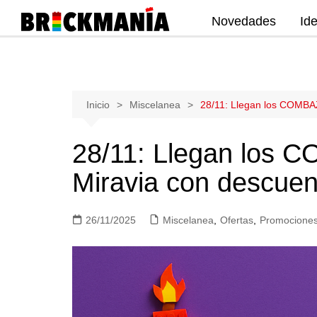
Novedades
Id
Publicación de noticias y novedades
sobre las construcciones LEGO: Star
Wars, Harry Potter, City, Friends, Technic,
Ninjago, Duplo, Super Mario, Marvel,
Saltar
Inicio
Miscelanea
28/11: Llegan los COMBA
Creator.
al
contenido
28/11: Llegan los
Miravia con descuen
26/11/2025
Miscelanea
,
Ofertas
,
Promocione