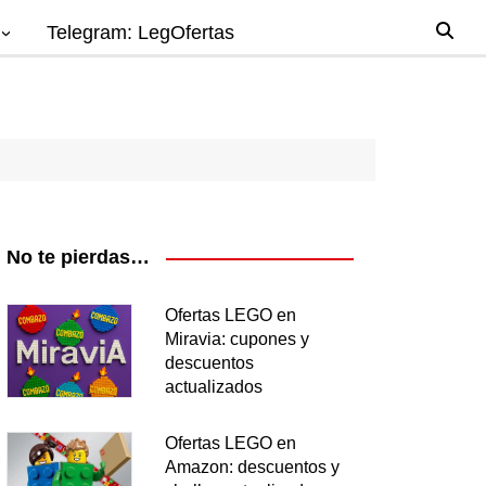
Telegram: LegOfertas
io
gos
el
ago
No te pierdas…
nes
Ofertas LEGO en
Miravia: cupones y
os
descuentos
ea
actualizados
Ofertas LEGO en
Amazon: descuentos y