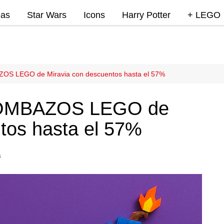
eas
Star Wars
Icons
Harry Potter
+ LEGO
Super Mar
Videojue
Lego Marv
ZOS LEGO de Miravia con descuentos hasta el 57%
DC
 COMBAZOS LEGO de
Lego Ninj
tos hasta el 57%
MOCs
Promocio
s
RumoLeg
Miscelan