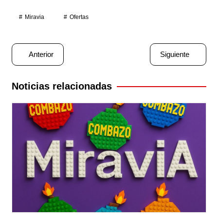
Miravia
Ofertas
Navegación
Anterior
Siguiente
de
entradas
Noticias relacionadas