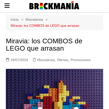
Publicación de noticias y novedades
Saltar
Inicio
Miscelanea
sobre las construcciones LEGO: Star
al
Miravia: los COMBOS de LEGO que arrasan
Wars, Harry Potter, City, Friends, Technic,
contenido
Ninjago, Duplo, Super Mario, Marvel,
Creator.
Miravia: los COMBOS de
LEGO que arrasan
18/07/2024
Miscelanea
,
Ofertas
,
Promociones