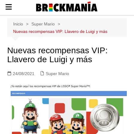
Publicación de noticias y novedades
Saltar
Inicio
Super Mario
sobre las construcciones LEGO: Star
al
Nuevas recompensas VIP: Llavero de Luigi y más
Wars, Harry Potter, City, Friends, Technic,
contenido
Ninjago, Duplo, Super Mario, Marvel,
Creator.
Nuevas recompensas VIP:
Llavero de Luigi y más
24/08/2021
Super Mario