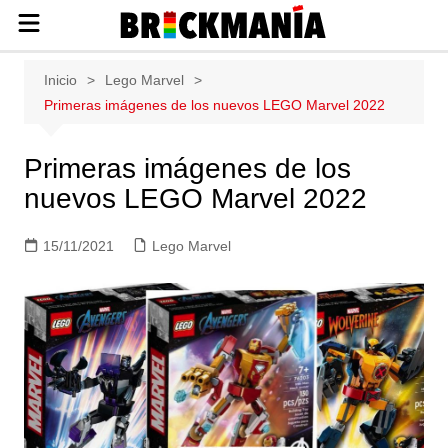
Publicación de noticias y novedades
Saltar
Inicio
Lego Marvel
sobre las construcciones LEGO: Star
al
Primeras imágenes de los nuevos LEGO Marvel 2022
Wars, Harry Potter, City, Friends, Technic,
contenido
Ninjago, Duplo, Super Mario, Marvel,
Creator.
Primeras imágenes de los
nuevos LEGO Marvel 2022
15/11/2021
Lego Marvel