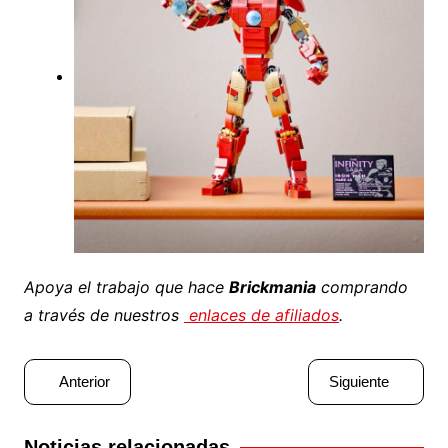
Apoya el trabajo que hace
Brickmania
comprando
a través de nuestros
enlaces de afiliados
.
Navegación
Anterior
Siguiente
de
entradas
Noticias relacionadas