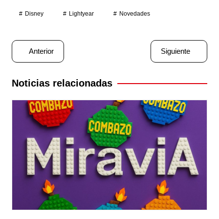
Disney
Lightyear
Novedades
Navegación
Anterior
Siguiente
de
entradas
Noticias relacionadas