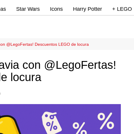
eas
Star Wars
Icons
Harry Potter
+ LEGO
Super Mar
Videojue
Lego Marv
a con @LegoFertas! Descuentos LEGO de locura
DC
iravia con @LegoFertas!
Lego Ninj
e locura
MOCs
Promocio
s
RumoLeg
Miscelan