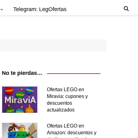
Telegram: LegOfertas
io
gos
el
ago
No te pierdas…
nes
Ofertas LEGO en
Miravia: cupones y
os
descuentos
ea
actualizados
Ofertas LEGO en
Amazon: descuentos y