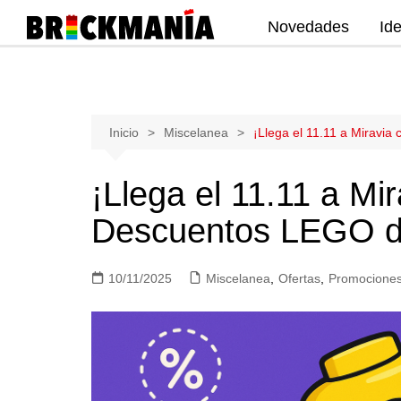
Novedades
Id
Publicación de noticias y novedades
sobre las construcciones LEGO: Star
Wars, Harry Potter, City, Friends, Technic,
Ninjago, Duplo, Super Mario, Marvel,
Saltar
Inicio
Miscelanea
¡Llega el 11.11 a Miravi
Creator.
al
contenido
¡Llega el 11.11 a M
Descuentos LEGO d
10/11/2025
Miscelanea
,
Ofertas
,
Promocione