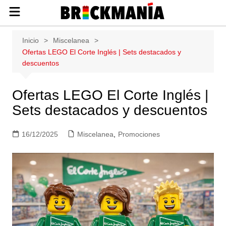
Publicación de noticias y novedades
Saltar
Inicio
Miscelanea
sobre las construcciones LEGO: Star
al
Ofertas LEGO El Corte Inglés | Sets destacados y
Wars, Harry Potter, City, Friends, Technic,
contenido
descuentos
Ninjago, Duplo, Super Mario, Marvel,
Creator.
Ofertas LEGO El Corte Inglés |
Sets destacados y descuentos
16/12/2025
Miscelanea
,
Promociones