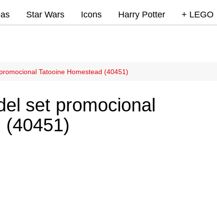
eas
Star Wars
Icons
Harry Potter
+ LEGO
Super Mar
Videojue
Lego Marv
 promocional Tatooine Homestead (40451)
DC
el set promocional
Lego Ninj
 (40451)
MOCs
Promocio
RumoLeg
Miscelan