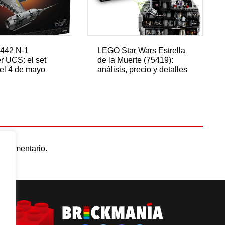
442 N-1
LEGO Star Wars Estrella
er UCS: el set
de la Muerte (75419):
del 4 de mayo
análisis, precio y detalles
n comentario.