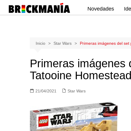
Novedades
Id
Publicación de noticias y novedades
sobre las construcciones LEGO: Star
Wars, Harry Potter, City, Friends, Technic,
Ninjago, Duplo, Super Mario, Marvel,
Saltar
Inicio
Star Wars
Primeras imágenes del set
Creator.
al
contenido
Primeras imágenes d
Tatooine Homestead
21/04/2021
Star Wars