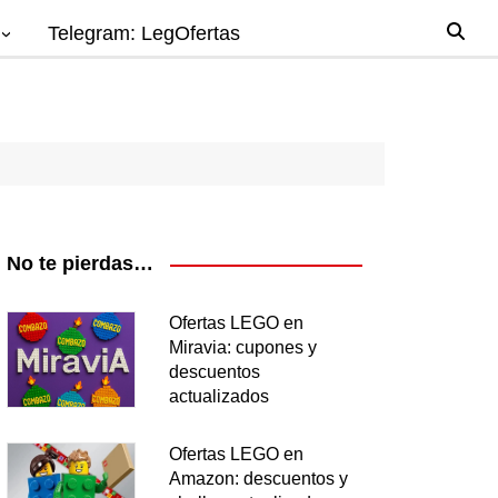
Telegram: LegOfertas
io
gos
el
ago
No te pierdas…
nes
Ofertas LEGO en
Miravia: cupones y
os
descuentos
ea
actualizados
Ofertas LEGO en
Amazon: descuentos y