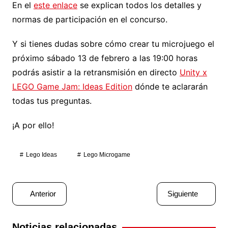
En el
este enlace
se explican todos los detalles y
normas de participación en el concurso.
Y si tienes dudas sobre cómo crear tu microjuego el
próximo sábado 13 de febrero a las 19:00 horas
podrás asistir a la retransmisión en directo
Unity x
LEGO Game Jam: Ideas Edition
dónde te aclararán
todas tus preguntas.
¡A por ello!
Lego Ideas
Lego Microgame
Navegación
Anterior
Siguiente
de
entradas
Noticias relacionadas