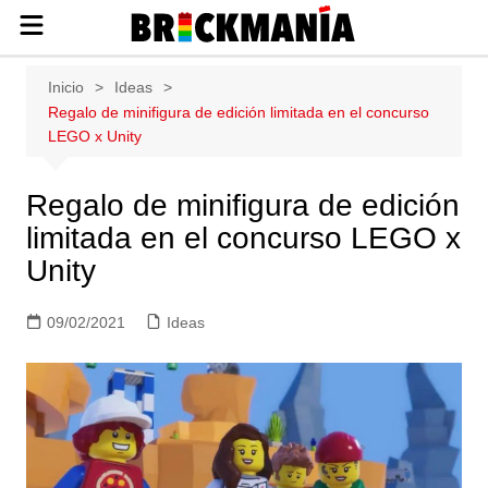
Publicación de noticias y novedades
Saltar
Inicio
Ideas
sobre las construcciones LEGO: Star
al
Regalo de minifigura de edición limitada en el concurso
Wars, Harry Potter, City, Friends, Technic,
contenido
LEGO x Unity
Ninjago, Duplo, Super Mario, Marvel,
Creator.
Regalo de minifigura de edición
limitada en el concurso LEGO x
Unity
09/02/2021
Ideas