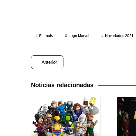
Eternals
Lego Marvel
Novedades 2021
Navegación
Anterior
de
entradas
Noticias relacionadas