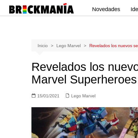
Novedades
Id
Publicación de noticias y novedades
sobre las construcciones LEGO: Star
Wars, Harry Potter, City, Friends, Technic,
Ninjago, Duplo, Super Mario, Marvel,
Saltar
Inicio
Lego Marvel
Revelados los nuevos s
Creator.
al
contenido
Revelados los nuev
Marvel Superheroes
15/01/2021
Lego Marvel