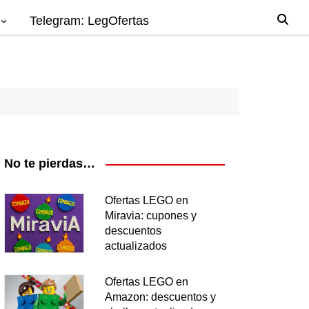
Telegram: LegOfertas
io
gos
el
ago
No te pierdas…
nes
Ofertas LEGO en
Miravia: cupones y
os
descuentos
ea
actualizados
Ofertas LEGO en
Amazon: descuentos y