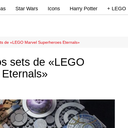
eas
Star Wars
Icons
Harry Potter
+ LEGO
Super Mar
Videojue
Lego Marv
ets de «LEGO Marvel Superheroes Eternals»
DC
os sets de «LEGO
Lego Ninj
 Eternals»
MOCs
Promocio
RumoLeg
Miscelan