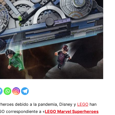
erheroes debido a la pandemia, Disney y
LEGO
han
EGO correspondiente a «
LEGO Marvel Superheroes