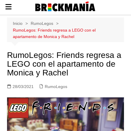
Publicación de noticias y novedades
Saltar
Inicio
RumoLegos
sobre las construcciones LEGO: Star
al
RumoLegos: Friends regresa a LEGO con el
Wars, Harry Potter, City, Friends, Technic,
contenido
apartamento de Monica y Rachel
Ninjago, Duplo, Super Mario, Marvel,
Creator.
RumoLegos: Friends regresa a
LEGO con el apartamento de
Monica y Rachel
28/03/2021
RumoLegos