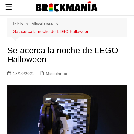
Publicación de noticias y novedades
Saltar
Inicio
Miscelanea
sobre las construcciones LEGO: Star
al
Se acerca la noche de LEGO Halloween
Wars, Harry Potter, City, Friends, Technic,
contenido
Ninjago, Duplo, Super Mario, Marvel,
Creator.
Se acerca la noche de LEGO
Halloween
18/10/2021
Miscelanea