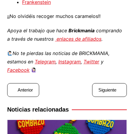
Frankenstein
¡¡No olvidéis recoger muchos caramelos!!
Apoya el trabajo que hace
Brickmania
comprando
a través de nuestros
enlaces de afiliados
.
No te pierdas las noticias de BRICKMANIA,
estamos en
Telegram
,
Instagram
,
Twitter
y
Facebook
Navegación
Anterior
Siguiente
de
entradas
Noticias relacionadas