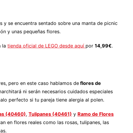
los y se encuentra sentado sobre una manta de picnic
ón y unas pequeñas flores.
n la
tienda oficial de LEGO desde aquí
por
14,99€
.
ores, pero en este caso hablamos de
flores de
marchitará ni serán necesarios cuidados especiales
o perfecto si tu pareja tiene alergia al polen.
as (40460)
,
Tulipanes (40461)
y
Ramo de Flores
ran en flores reales como las rosas, tulipanes, las
as.