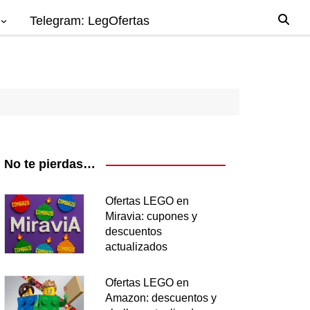
Telegram: LegOfertas
io
gos
el
ago
No te pierdas…
nes
Ofertas LEGO en
Miravia: cupones y
os
descuentos
ea
actualizados
Ofertas LEGO en
Amazon: descuentos y