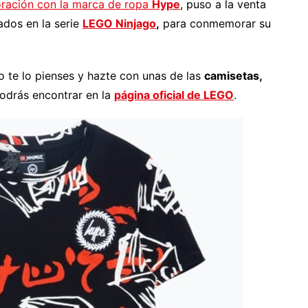
ración con la marca de ropa
Hype
, puso a la venta
ados en la serie
LEGO Ninjago
,
para conmemorar su
o te lo pienses y hazte con unas de las
camisetas,
odrás encontrar en la
página oficial de LEGO
.