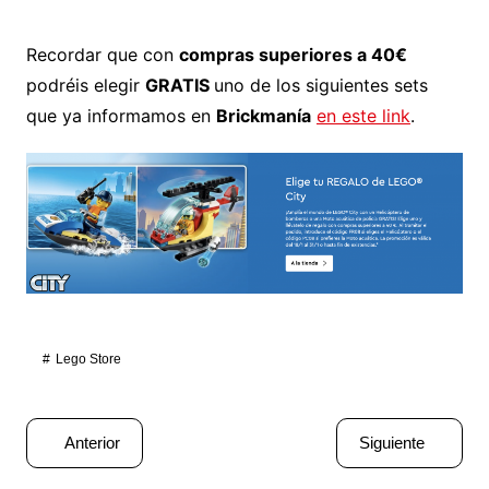
Recordar que con
compras superiores a 40€
podréis elegir
GRATIS
uno de los siguientes sets
que ya informamos en
Brickmanía
en este link
.
Lego Store
Navegación
Anterior
Siguiente
de