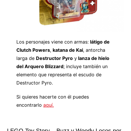
Los personajes viene con armas:
látigo de
Clutch Powers
,
katana de Kai
, antorcha
larga de
Destructor Pyro
y
lanza de hielo
del Arquero Blizzard
; incluye también un
elemento que representa el escudo de
Destructor Pyro.
Si quieres hacerte con él puedes
encontrarlo
aquí.
LEGO Toy Story – Buzz y Woody Locos por