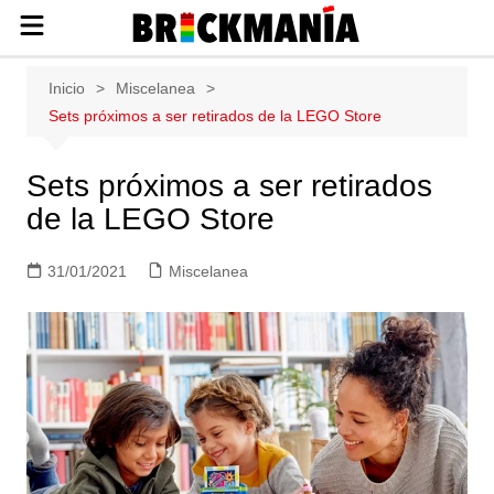
Publicación de noticias y novedades
Saltar
Inicio
Miscelanea
sobre las construcciones LEGO: Star
al
Sets próximos a ser retirados de la LEGO Store
Wars, Harry Potter, City, Friends, Technic,
contenido
Ninjago, Duplo, Super Mario, Marvel,
Creator.
Sets próximos a ser retirados
de la LEGO Store
31/01/2021
Miscelanea