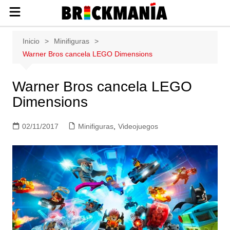
Publicación de noticias y novedades
Saltar
Inicio
Minifiguras
sobre las construcciones LEGO: Star
al
Warner Bros cancela LEGO Dimensions
Wars, Harry Potter, City, Friends, Technic,
contenido
Ninjago, Duplo, Super Mario, Marvel,
Creator.
Warner Bros cancela LEGO
Dimensions
02/11/2017
Minifiguras
,
Videojuegos