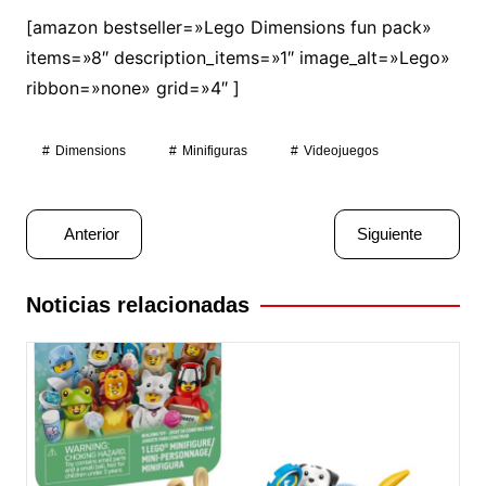
[amazon bestseller=»Lego Dimensions fun pack»
items=»8″ description_items=»1″ image_alt=»Lego»
ribbon=»none» grid=»4″ ]
Dimensions
Minifiguras
Videojuegos
Navegación
Anterior
Siguiente
de
entradas
Noticias relacionadas