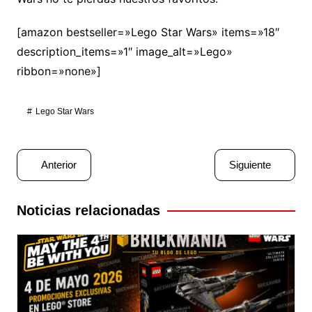
[amazon bestseller=»Lego Star Wars» items=»18″
description_items=»1″ image_alt=»Lego»
ribbon=»none»]
Lego Star Wars
Navegación
Anterior
Siguiente
de
entradas
Noticias relacionadas