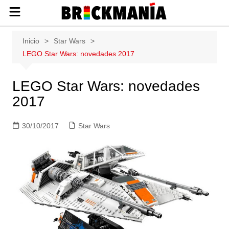
Publicación de noticias y novedades
Saltar
Inicio
Star Wars
sobre las construcciones LEGO: Star
al
LEGO Star Wars: novedades 2017
Wars, Harry Potter, City, Friends, Technic,
contenido
Ninjago, Duplo, Super Mario, Marvel,
Creator.
LEGO Star Wars: novedades
2017
30/10/2017
Star Wars