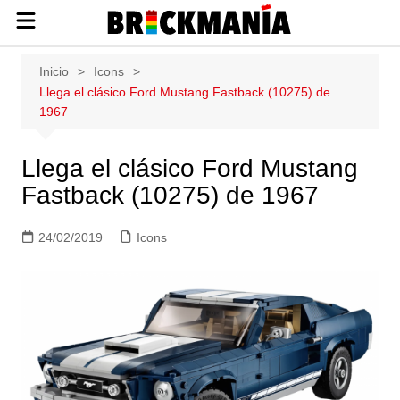
Publicación de noticias y novedades
Saltar
Inicio
Icons
sobre las construcciones LEGO: Star
al
Llega el clásico Ford Mustang Fastback (10275) de
Wars, Harry Potter, City, Friends, Technic,
contenido
1967
Ninjago, Duplo, Super Mario, Marvel,
Creator.
Llega el clásico Ford Mustang
Fastback (10275) de 1967
24/02/2019
Icons