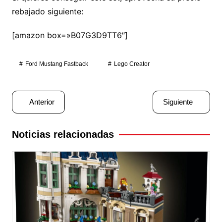
rebajado siguiente:
[amazon box=»B07G3D9TT6″]
Ford Mustang Fastback
Lego Creator
Navegación
Anterior
Siguiente
de
entradas
Noticias relacionadas