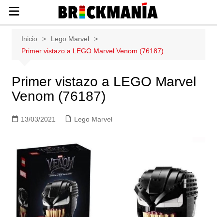
Publicación de noticias y novedades
Saltar
Inicio
Lego Marvel
sobre las construcciones LEGO: Star
al
Primer vistazo a LEGO Marvel Venom (76187)
Wars, Harry Potter, City, Friends, Technic,
contenido
Ninjago, Duplo, Super Mario, Marvel,
Creator.
Primer vistazo a LEGO Marvel
Venom (76187)
13/03/2021
Lego Marvel