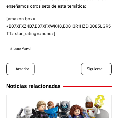
enseñamos otros sets de esta temática:
[amazon box=
«B07XFXZ4B7,B07XFXWK48,B0813R1HZD,B085LGR5
TT» star_rating=»none»]
Lego Marvel
Navegación
Anterior
Siguiente
de
entradas
Noticias relacionadas