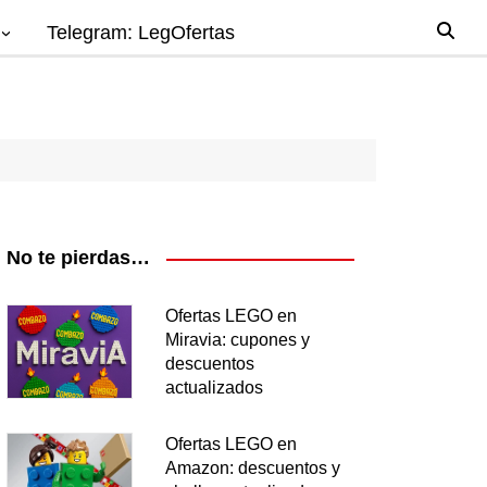
Telegram: LegOfertas
io
gos
el
ago
No te pierdas…
nes
Ofertas LEGO en
Miravia: cupones y
os
descuentos
ea
actualizados
Ofertas LEGO en
Amazon: descuentos y