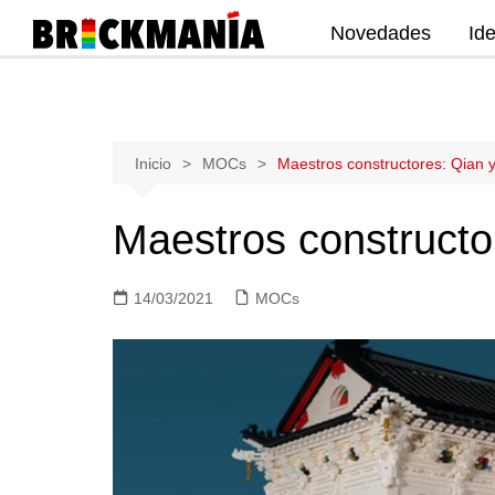
Novedades
Id
Publicación de noticias y novedades
sobre las construcciones LEGO: Star
Wars, Harry Potter, City, Friends, Technic,
Ninjago, Duplo, Super Mario, Marvel,
Saltar
Inicio
MOCs
Maestros constructores: Qian y
Creator.
al
contenido
Maestros constructo
14/03/2021
MOCs