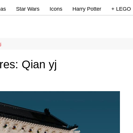
eas
Star Wars
Icons
Harry Potter
+ LEGO
Super Mar
Videojue
Lego Marv
j
DC
res: Qian yj
Lego Ninj
MOCs
Promocio
RumoLeg
Miscelan