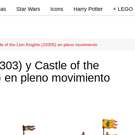
eas
Star Wars
Icons
Harry Potter
+ LEGO
Super Mar
Videojue
Lego Marv
le of the Lion Knights (10305) en pleno movimiento
DC
303) y Castle of the
Lego Ninj
) en pleno movimiento
MOCs
Promocio
RumoLeg
Miscelan