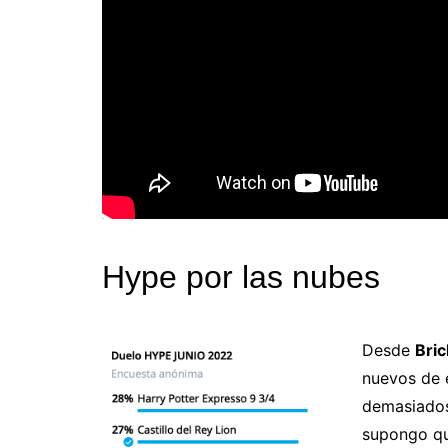
Hype por las nubes
Desde
Bri
nuevos de 
demasiados
supongo qu