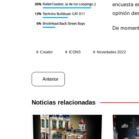
encuesta e
opinión d
De momento
Creator
ICONS
Novedades 2022
Navegación
Anterior
de
entradas
Noticias relacionadas