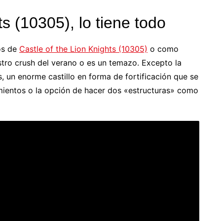
ts (10305), lo tiene todo
os de
Castle of the Lion Knights (10305)
o como
estro crush del verano o es un temazo. Excepto la
as, un enorme castillo en forma de fortificación que se
mientos o la opción de hacer dos «estructuras» como