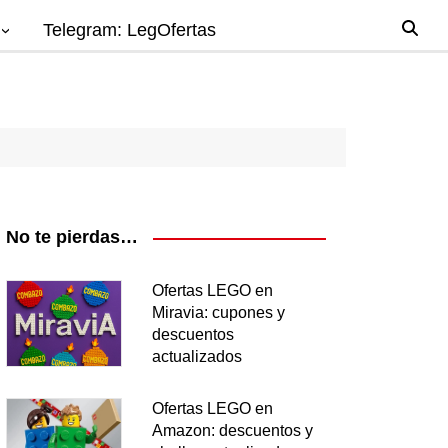
Telegram: LegOfertas
io
gos
el
ago
No te pierdas…
nes
Ofertas LEGO en
Miravia: cupones y
os
descuentos
ea
actualizados
Ofertas LEGO en
Amazon: descuentos y