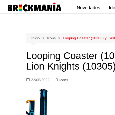
Novedades
Id
Publicación de noticias y novedades
sobre las construcciones LEGO: Star
Wars, Harry Potter, City, Friends, Technic,
Ninjago, Duplo, Super Mario, Marvel,
Saltar
Inicio
Icons
Looping Coaster (10303) y Cast
Creator.
al
contenido
Looping Coaster (10
Lion Knights (10305
22/06/2022
Icons