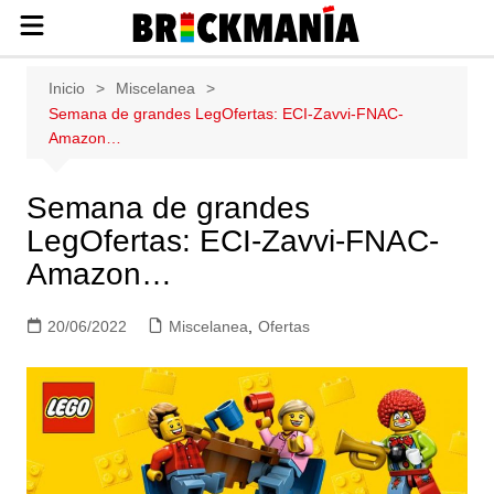
Publicación de noticias y novedades
Saltar
Inicio
Miscelanea
sobre las construcciones LEGO: Star
al
Semana de grandes LegOfertas: ECI-Zavvi-FNAC-
Wars, Harry Potter, City, Friends, Technic,
contenido
Amazon…
Ninjago, Duplo, Super Mario, Marvel,
Creator.
Semana de grandes
LegOfertas: ECI-Zavvi-FNAC-
Amazon…
20/06/2022
Miscelanea
,
Ofertas