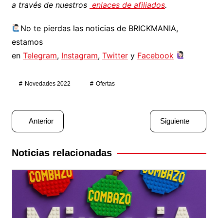
a través de nuestros
enlaces de afiliados
.
No te pierdas las noticias de BRICKMANIA,
estamos
en
Telegram
,
Instagram
,
Twitter
y
Facebook
Novedades 2022
Ofertas
Navegación
Anterior
Siguiente
de
entradas
Noticias relacionadas