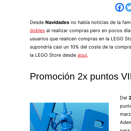
Desde
Navidades
no había noticias de la fa
dobles
al realizar compras pero en pocos dí
usuarios que realicen compras en la LEGO Sto
supondría casi un 10% del coste de la compra 
la LEGO Store desde
aquí.
Promoción 2x ​​puntos V
Del
punt
marz
Adem
para 