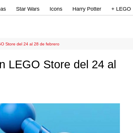
eas
Star Wars
Icons
Harry Potter
+ LEGO
Super Mar
Videojue
Lego Marv
O Store del 24 al 28 de febrero
DC
n LEGO Store del 24 al
Lego Ninj
MOCs
Promocio
RumoLeg
Miscelan