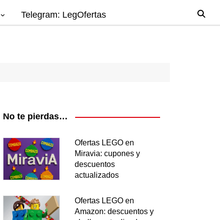
Telegram: LegOfertas
io
gos
el
ago
No te pierdas…
nes
Ofertas LEGO en
Miravia: cupones y
os
descuentos
ea
actualizados
Ofertas LEGO en
Amazon: descuentos y