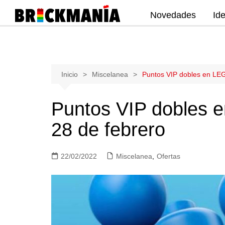
Novedades
Id
Publicación de noticias y novedades
sobre las construcciones LEGO: Star
Wars, Harry Potter, City, Friends, Technic,
Ninjago, Duplo, Super Mario, Marvel,
Saltar
Inicio
Miscelanea
Puntos VIP dobles en LEG
Creator.
al
contenido
Puntos VIP dobles e
28 de febrero
22/02/2022
Miscelanea
,
Ofertas