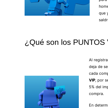
home
que 
sald
¿Qué son los PUNTOS 
Al regist
deja de se
cada comp
VIP
, por 
5% del imp
compra.
En determ